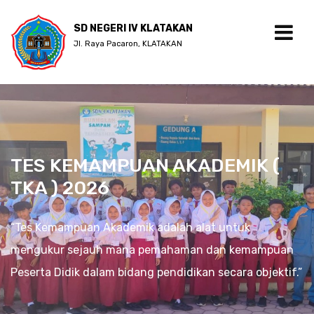
SD NEGERI IV KLATAKAN
Jl. Raya Pacaron, KLATAKAN
TES KEMAMPUAN AKADEMIK (
TKA ) 2026
“Tes Kemampuan Akademik adalah alat untuk
mengukur sejauh mana pemahaman dan kemampuan
Peserta Didik dalam bidang pendidikan secara objektif.”