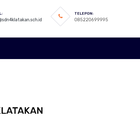
L:
TELEPON:
@sdn4klatakan.sch.id
085220699995
 KLATAKAN